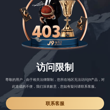
访问限制
尊敬的用户，由于相关法律限制，您所在地区无法访问J9产品，对
此造成的不便，我们深表歉意，您如有疑问请联系客服。
联系客服