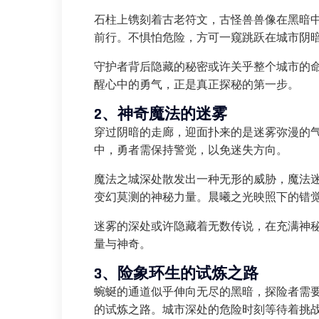
石柱上镌刻着古老符文，古怪兽兽像在黑暗
前行。不惧怕危险，方可一窥跳跃在城市阴
守护者背后隐藏的秘密或许关乎整个城市的
醒心中的勇气，正是真正探秘的第一步。
2、神奇魔法的迷雾
穿过阴暗的走廊，迎面扑来的是迷雾弥漫的
中，勇者需保持警觉，以免迷失方向。
魔法之城深处散发出一种无形的威胁，魔法
变幻莫测的神秘力量。晨曦之光映照下的错
迷雾的深处或许隐藏着无数传说，在充满神
量与神奇。
3、险象环生的试炼之路
蜿蜒的通道似乎伸向无尽的黑暗，探险者需
的试炼之路。城市深处的危险时刻等待着挑