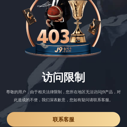
访问限制
尊敬的用户，由于相关法律限制，您所在地区无法访问J9产品，对
此造成的不便，我们深表歉意，您如有疑问请联系客服。
联系客服