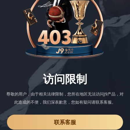
访问限制
尊敬的用户，由于相关法律限制，您所在地区无法访问J9产品，对
此造成的不便，我们深表歉意，您如有疑问请联系客服。
联系客服