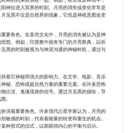
或死神的到来联系在一起。例如，在古埃及神话中，
太阳神拉进入冥界的时刻。月亮的消失或变化常常是
，月见黑不仅是自然界的现象，它也是神祇意图改变
着重要角色。在某些文化中，月亮的消失被认为是神
的愤怒。例如，印度教中就有专门的月亮祭典，以祈
月见黑的时刻被视为与神灵沟通的神秘时机，通过与
。
保持着它神秘而强大的影响力。在文学、电影、音乐
征神秘、恐怖或超自然力量的重要元素。在许多恐怖
怪物出没、鬼魂现身的信号。通过月见黑的描绘，导
氛围。
也扮演着重要角色。许多现代占星学家认为，月亮的
特别敏感的时刻，代表着能量的转变和重生的机会。
行某种形式的仪式，以期获得内心的平衡与启示。