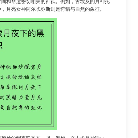
时间和命运密切相关的神祇。例如，古埃及的月神托
中，月亮女神阿尔忒弥斯则是狩猎与自然的象征。